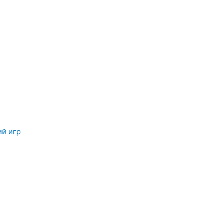
ий игр