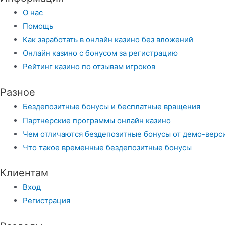
О нас
Помощь
Как заработать в онлайн казино без вложений
Онлайн казино с бонусом за регистрацию
Рейтинг казино по отзывам игроков
Разное
Бездепозитные бонусы и бесплатные вращения
Партнерские программы онлайн казино
Чем отличаются бездепозитные бонусы от демо-верс
Что такое временные бездепозитные бонусы
Клиентам
Вход
Регистрация