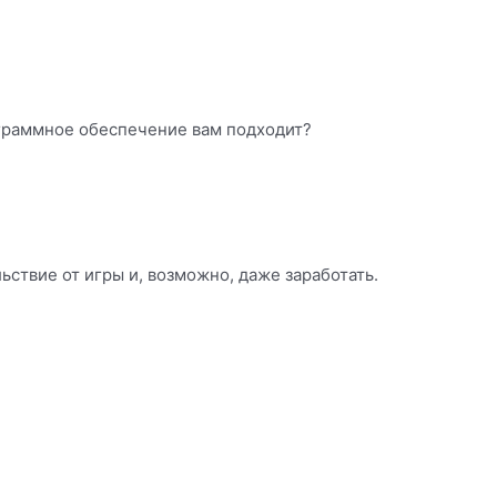
ограммное обеспечение вам подходит?
ствие от игры и, возможно, даже заработать.