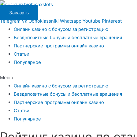
Перейти
к
Заказать
содержимому
Telegram
Vk
Odnoklassniki
Whatsapp
Youtube
Pinterest
Онлайн казино с бонусом за регистрацию
Бездепозитные бонусы и бесплатные вращения
Партнерские программы онлайн казино
Статьи
Популярное
Меню
Онлайн казино с бонусом за регистрацию
Бездепозитные бонусы и бесплатные вращения
Партнерские программы онлайн казино
Статьи
Популярное
Рейтинг казино по от