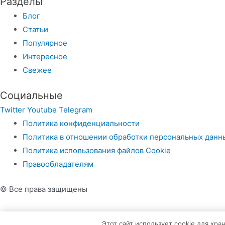
Разделы
Блог
Статьи
Популярное
Интересное
Свежее
Социальные
Twitter
Youtube
Telegram
Политика конфиденциальности
Политика в отношении обработки персональных данн
Политика использования файлов Cookie
Правообладателям
© Все права защищены
https://highmaxslots.ru
Этот сайт использует cookie для хра